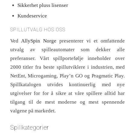
Sikkerhet pluss lisenser
Kundeservice
SPILLUTVALG HOS OSS
Ved
AllySpin Norge
presenterer vi et omfattende
utvalg av spilleautomater som dekker alle
preferanser. Vårt spillportefølje inneholder over
2000 titler fra beste spillutviklere i industrien, med
NetEnt, Microgaming, Play’n GO og Pragmatic Play.
Spillkatalogen utvides kontinuerlig med nye
utgivelser for for å sikre at våre spillere alltid har
tilgang til de mest moderne og mest spennende
valgene på markedet.
Spillkategorier