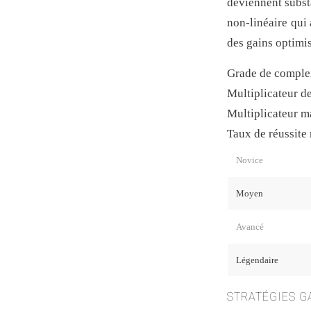
deviennent subst
non-linéaire qui 
des gains optimis
Grade de comple
Multiplicateur d
Multiplicateur 
Taux de réussit
Novice
Moyen
Avancé
Légendaire
STRATÉGIES G