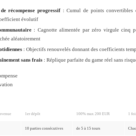
de récompense progressif
: Cumul de points convertibles 
oefficient évolutif
ommunautaire
: Cagnotte alimentée par zéro virgule cinq p
nchée aléatoirement
otidiennes
: Objectifs renouvelés donnant des coefficients tem
aînement sans frais
: Réplique parfaite du game réel sans risqu
compense
vation
nvenue
1er dépôt
100% max 200 EUR
1 foi
10 parties consécutives
de 5 à 15 tours
Chaq