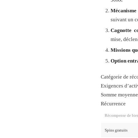
Mécanisme 
suivant un c
Cagnotte c
mise, décle
Missions qu
Option entr
Catégorie de ré
Exigences d’acti
Somme moyenne
Récurrence
Récompense de bie
Spins gratuits