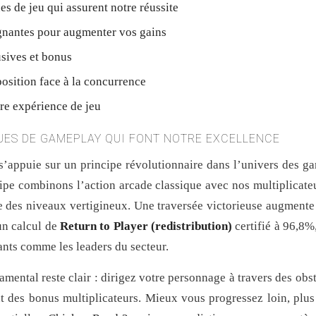
s de jeu qui assurent notre réussite
nantes pour augmenter vos gains
sives et bonus
position face à la concurrence
re expérience de jeu
ES DE GAMEPLAY QUI FONT NOTRE EXCELLENCE
’appuie sur un principe révolutionnaire dans l’univers des g
uipe combinons l’action arcade classique avec nos multiplicateu
e des niveaux vertigineux. Une traversée victorieuse augmente 
un calcul de
Return to Player (redistribution)
certifié à 96,8%
ants comme les leaders du secteur.
mental reste clair : dirigez votre personnage à travers des ob
t des bonus multiplicateurs. Mieux vous progressez loin, plu