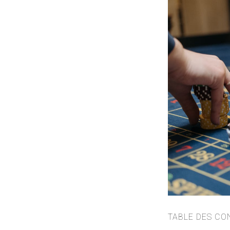
TABLE DES CO