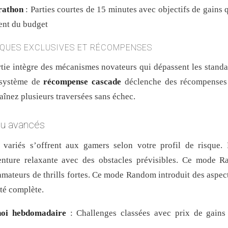
rathon
: Parties courtes de 15 minutes avec objectifs de gains 
ent du budget
QUES EXCLUSIVES ET RÉCOMPENSES
tie intègre des mécanismes novateurs qui dépassent les standa
 système de
récompense cascade
déclenche des récompenses 
înez plusieurs traversées sans échec.
eu avancés
 variés s’offrent aux gamers selon votre profil de risque
nture relaxante avec des obstacles prévisibles. Ce mode Ra
amateurs de thrills fortes. Ce mode Random introduit des aspect
ité complète.
oi hebdomadaire
: Challenges classées avec prix de gains 