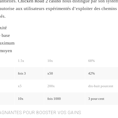
antielles.
Chicken Road 2 casino
nous distingue par son systè
autorise aux utilisateurs expérimentés d’exploiter des chemins
és.
xité
e base
maximum
e moyen
1.5x
10x
68%
fois 3
x50
42%
x5
200x
dix-huit pourcent
10x
fois 1000
3 pour cent
AGNANTES POUR BOOSTER VOS GAINS