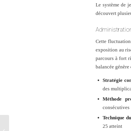
Le système de je
découvert plusie
Administratio
Cette fluctuation
exposition au ris
parcours à fort r
balancée génère 
Stratégie co
des multiplica
Méthode pro
consécutives
Technique du
Bet On Win: Su Destino de
25 atteint
Entretenimiento en Línea con Enormes