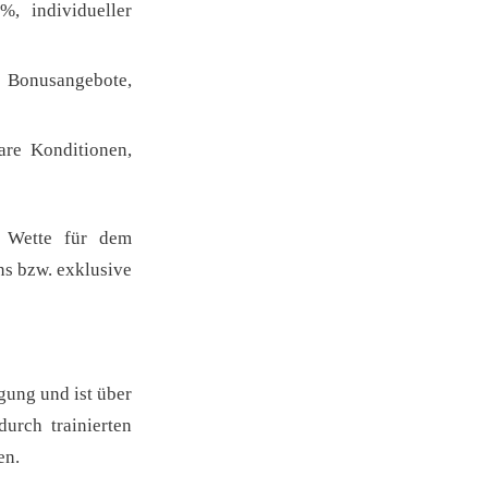
, individueller
Bonusangebote,
re Konditionen,
e Wette für dem
ins bzw. exklusive
gung und ist über
urch trainierten
en.