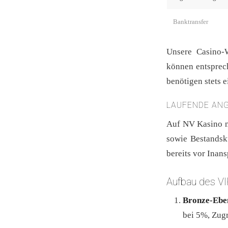
Banktransfer
Unsere Casino-W
können entsprec
benötigen stets 
LAUFENDE ANG
Auf NV Kasino nu
sowie Bestandsk
bereits vor Inan
Aufbau des VI
Bronze-Ebe
bei 5%, Zug