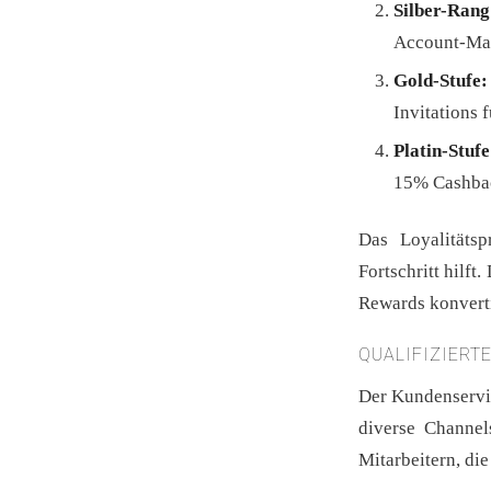
Silber-Rang
Account-Man
Gold-Stufe:
Invitations 
Platin-Stufe
15% Cashbac
Das Loyalitäts
Fortschritt hilft
Rewards konverti
QUALIFIZIERT
Der Kundenservic
diverse Channel
Mitarbeitern, di