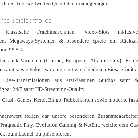
h, deren Titel weltweiten Qualitätsnormen genügen.
res Spielportfolios
Klassische Fruchtmaschinen, Video-Slots inklusive
en, Megaways-Systemen & besondere Spiele mit Rückzah
 und 98,5%
ackjack-Varianten (Classic, European, Atlantic City), Roule
ccarat sowie Poker-Varianten mit verschiedenen Einsatzlimits
Live-Transmissionen aus erstklassigen Studios samt de
fügbar 24/7 samt HD-Streaming-Quality
:
Crash-Games, Keno, Bingo, Rubbelkarten sowie moderne Ins
hnenswert stellen dar unsere besonderen Zusammenarbeit
 Pragmatic Play, Evolution Gaming & NetEnt, welche dem Cas
irekt zum Launch zu präsentieren.