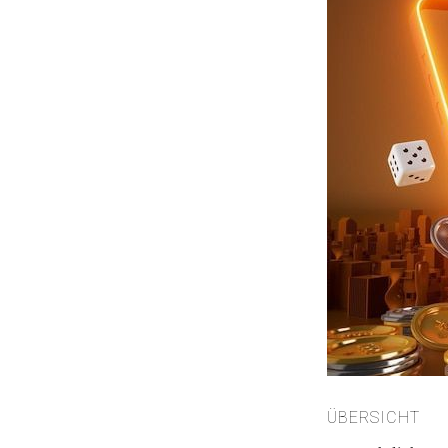
ÜBERSICHT