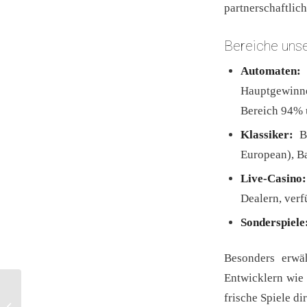
partnerschaftlic
Bereiche unse
Automaten:
Hauptgewinn
Bereich 94%
Klassiker:
Bl
European), Ba
Live-Casino:
Dealern, ver
Sonderspiele
Besonders erwä
Entwicklern wie
frische Spiele d
Lacky Capone Azartspēļu Māja – Jūsu