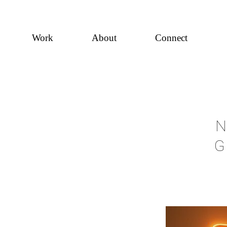
Work
About
Connect
N
G