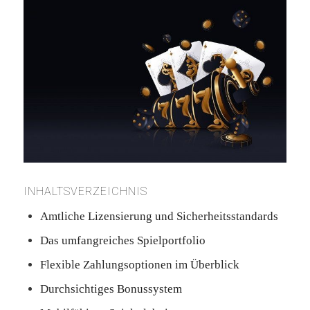
INHALTSVERZEICHNIS
Amtliche Lizensierung und Sicherheitsstandards
Das umfangreiches Spielportfolio
Flexible Zahlungsoptionen im Überblick
Durchsichtiges Bonussystem