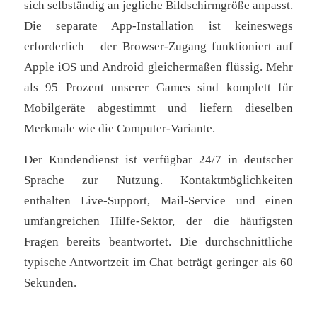
sich selbständig an jegliche Bildschirmgröße anpasst.
Die separate App-Installation ist keineswegs
erforderlich – der Browser-Zugang funktioniert auf
Apple iOS und Android gleichermaßen flüssig. Mehr
als 95 Prozent unserer Games sind komplett für
Mobilgeräte abgestimmt und liefern dieselben
Merkmale wie die Computer-Variante.
Der Kundendienst ist verfügbar 24/7 in deutscher
Sprache zur Nutzung. Kontaktmöglichkeiten
enthalten Live-Support, Mail-Service und einen
umfangreichen Hilfe-Sektor, der die häufigsten
Fragen bereits beantwortet. Die durchschnittliche
typische Antwortzeit im Chat beträgt geringer als 60
Sekunden.