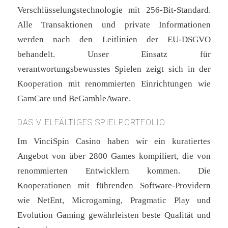
Verschlüsselungstechnologie mit 256-Bit-Standard.
Alle Transaktionen und private Informationen
werden nach den Leitlinien der EU-DSGVO
behandelt. Unser Einsatz für
verantwortungsbewusstes Spielen zeigt sich in der
Kooperation mit renommierten Einrichtungen wie
GamCare und BeGambleAware.
DAS VIELFÄLTIGES SPIELPORTFOLIO
Im VinciSpin Casino haben wir ein kuratiertes
Angebot von über 2800 Games kompiliert, die von
renommierten Entwicklern kommen. Die
Kooperationen mit führenden Software-Providern
wie NetEnt, Microgaming, Pragmatic Play und
Evolution Gaming gewährleisten beste Qualität und