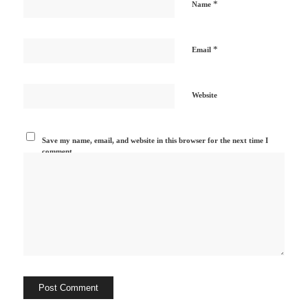
*
Name
*
Email
Website
Save my name, email, and website in this browser for the next time I
comment.