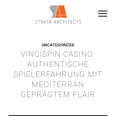
UNCATEGORIZED
VINCISPIN CASINO:
AUTHENTISCHE
SPIELERFAHRUNG MIT
MEDITERRAN
GEPRÄGTEM FLAIR